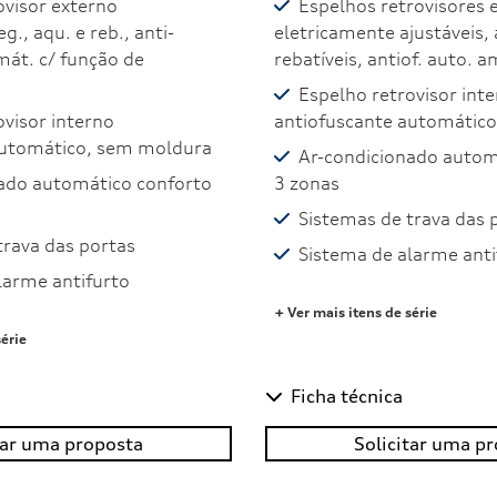
ovisor externo
Espelhos retrovisores 
g., aqu. e reb., anti-
eletricamente ajustáveis, 
át. c/ função de
rebatíveis, antiof. auto. 
Espelho retrovisor int
ovisor interno
antiofuscante automátic
automático, sem moldura
Ar-condicionado autom
ado automático conforto
3 zonas
Sistemas de trava das 
trava das portas
Sistema de alarme anti
larme antifurto
+ Ver mais itens de série
série
Ficha técnica
tar uma proposta
Solicitar uma p