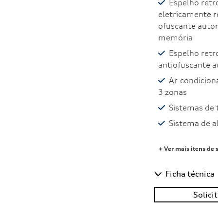
Espelho retr
eletricamente re
ofuscante autom
memória
Espelho retr
antiofuscante 
Ar-condicion
3 zonas
Sistemas de 
Sistema de a
+ Ver mais itens de 
Ficha técnica
Solici