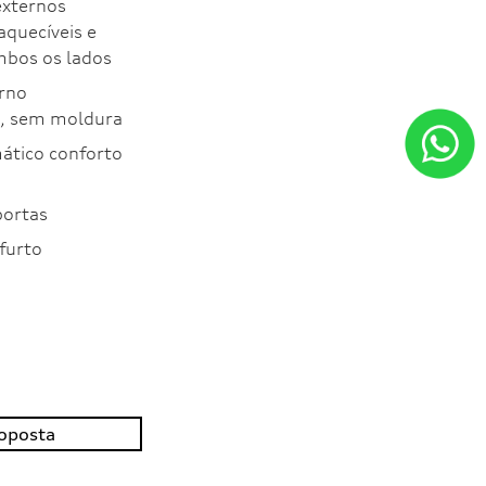
externos
aquecíveis e
ambos os lados
erno
o, sem moldura
ático conforto
portas
furto
roposta