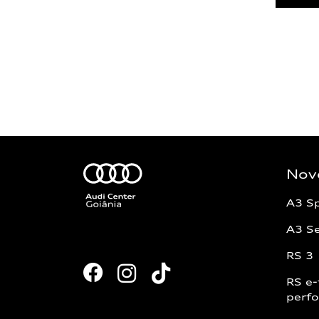
Nov
A3 S
A3 S
RS 3
RS e-
perf