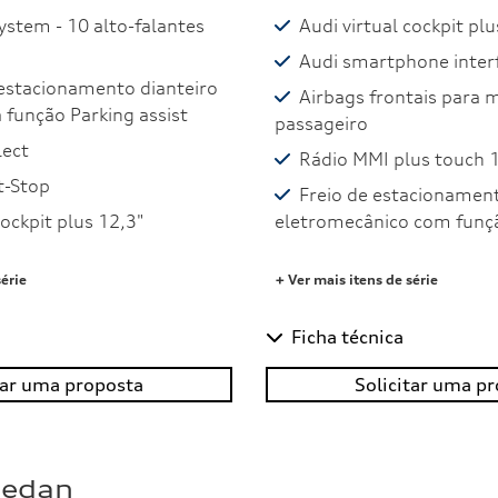
ystem - 10 alto-falantes
Audi virtual cockpit plu
Audi smartphone inter
estacionamento dianteiro
Airbags frontais para 
 função Parking assist
passageiro
lect
Rádio MMI plus touch 
t-Stop
Freio de estacionamen
cockpit plus 12,3"
eletromecânico com funç
série
+ Ver mais itens de série
Ficha técnica
tar uma proposta
Solicitar uma p
Sedan