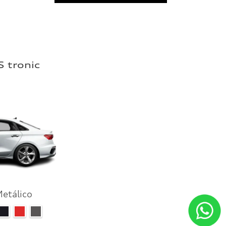
S tronic
Metálico