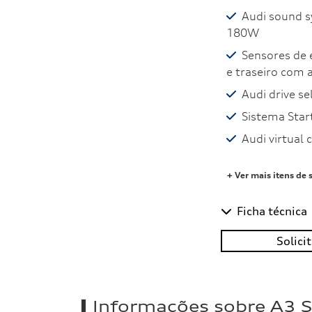
Audi sound s
180W
Sensores de 
e traseiro com a
Audi drive se
Sistema Star
Audi virtual 
+ Ver mais itens de 
Ficha técnica
Solici
Informações sobre A3 