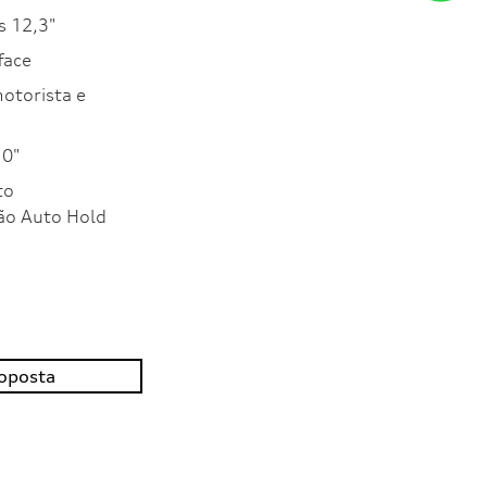
s 12,3"
face
motorista e
10"
to
ão Auto Hold
roposta