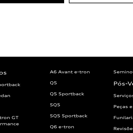
os
A6 Avant e-tron
Semino
Q5
Pós-V
portback
Q5 Sportback
edan
Serviço
SQ5
Peças e
SQ5 Sportback
tron GT
Funilari
ormance
Q6 e-tron
Revisõe