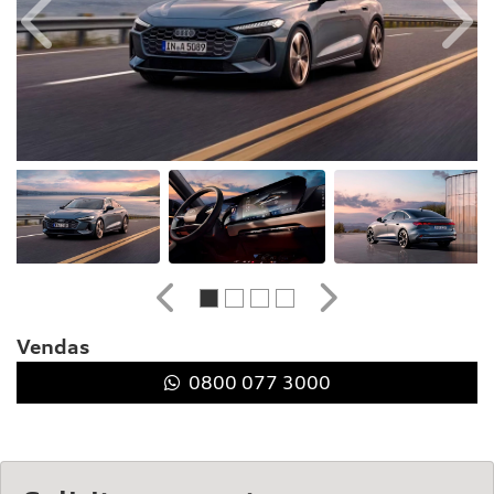
Anterior
Próx
Anterior
Próximo
Vendas
0800 077 3000